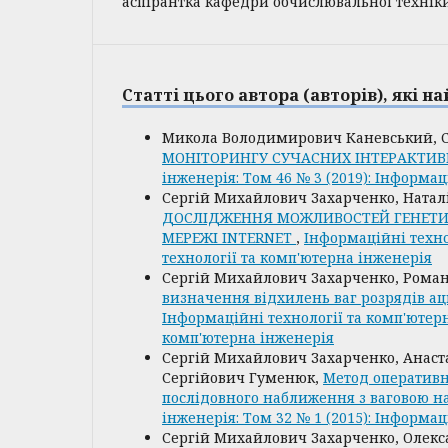
аспірантка кафедри обчислювальної технік
Статті цього автора (авторів), які 
Микола Володимирович Каневський, С
МОНІТОРИНГУ СУЧАСНИХ ІНТЕРАКТИВ
інженерія: Том 46 № 3 (2019): Інформа
Сергій Михайлович Захарченко, Наталі
ДОСЛІДЖЕННЯ МОЖЛИВОСТЕЙ ГЕНЕТИЧ
МЕРЕЖІ INTERNET
,
Інформаційні техно
технології та комп'ютерна інженерія
Сергій Михайлович Захарченко, Рома
визначення відхилень ваг розрядів а
Інформаційні технології та комп'ютерна
комп'ютерна інженерія
Сергій Михайлович Захарченко, Анаста
Сергійович Гуменюк,
Метод оперативн
послідовного наближення з ваговою 
інженерія: Том 32 № 1 (2015): Інформа
Сергій Михайлович Захарченко, Олекс