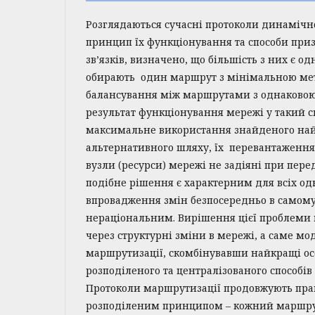
Розглядаються сучасні протоколи динамічн
принцип їх функціонування та способи пр
зв’язків, визначено, що більшість з них є 
обирають один маршрут з мінімальною ме
балансування між маршрутами з однаковою
результат функціонування мережі у такий 
максимальне використання знайденого на
альтернативного шляху, їх перевантаження, 
вузли (ресурси) мережі не задіяні при перед
подібне рішення є характерним для всіх од
впровадження змін безпосередньо в самому
нераціональним. Вирішення цієї проблеми
через структурні зміни в мережі, а саме м
маршрутизації, скомбінувавши найкращі ос
розподіленого та централізованого способів
Протоколи маршрутизації продовжують пра
розподіленим принципом – кожний маршру