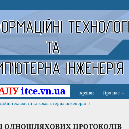
НАЛУ
itce.vn.ua
Архіви
Про нас
маційні технології та комп'ютерна інженерія
/
Я ОДНОШЛЯХОВИХ ПРОТОКОЛІВ