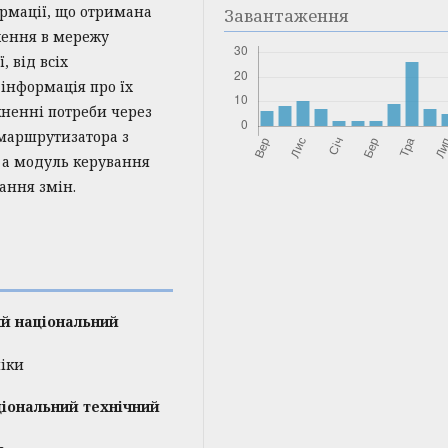
ормації, що отримана
Завантаження
ження в мережу
 від всіх
інформація про їх
ненні потреби через
маршрутизатора з
 а модуль керування
ання змін.
ий національний
ніки
ціональний технічний