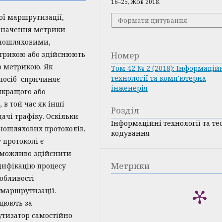
16–25, Жов 2018.
ої маршрутизації,
Формати цитування
изначення метрики
одношляховими,
трикою або здійснюють
Номер
 метрикою. Як
Том 42 № 2 (2018): Інформацій
технології та комп'ютерна
спосіб спричиняє
інженерія
йкращого або
в той час як інші
Розділ
ачі трафіку. Оскільки
Інформаційні технології та те
ношляхових протоколів,
кодування
 протоколі є
 можливо здійснити
Метрики
одифікацію процесу
обливості
 маршрутизації.
цюють за
тизатор самостійно