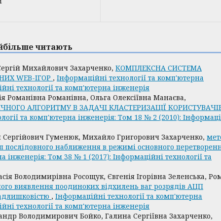
и
найбільше читають
ергій Михайлович Захарченко,
КОМПЛЕКСНА СИСТЕМА
НИХ WEB-ІГОР
,
Інформаційні технології та комп'ютерна
ційні технології та комп'ютерна інженерія
я Романівна Романівна, Ольга Олексіївна Манаєва,
НОГО АЛГОРИТМУ В ЗАДАЧІ КЛАСТЕРИЗАЦІЇ КОРИСТУВАЧІ
логії та комп'ютерна інженерія: Том 18 № 2 (2010): Інформац
н Сергійович Гуменюк, Михайло Григорович Захарченко,
мет
цп послідовного наближення в режимі основного перетворен
 інженерія: Том 38 № 1 (2017): Інформаційні технології та
сія Володимирівна Росощук, Євгенія Ігорівна Зеленська, Ро
ого виявлення поодиноких відхилень ваг розрядів АЦП
надлишковістю
,
Інформаційні технології та комп'ютерна
ційні технології та комп'ютерна інженерія
андр Володимирович Бойко, Галина Сергіївна Захарченко,