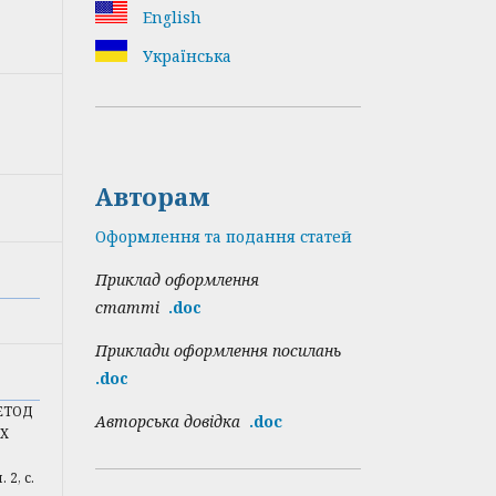
English
Українська
Авторам
Оформлення та подання статей
Приклад оформлення
статті
.doc
Приклади оформлення посилань
.doc
МЕТОД
Авторська довідка
.doс
Х
 2, с.