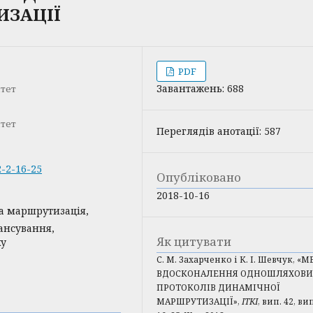
ИЗАЦІЇ
PDF
Завантажень: 688
тет
тет
Переглядів анотації: 587
2-2-16-25
Опубліковано
2018-10-16
на маршрутизація,
ансування,
Як цитувати
ку
С. М. Захарченко і К. І. Шевчук, «
ВДОСКОНАЛЕННЯ ОДНОШЛЯХОВИ
ПРОТОКОЛІВ ДИНАМІЧНОЇ
МАРШРУТИЗАЦІЇ»,
ІТКІ
, вип. 42, вип.