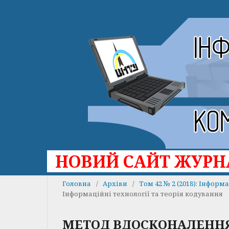
НОВИЙ САЙТ ЖУР
Головна
/
Архіви
/
Том 42 № 2 (2018): Інфор
Інформаційні технології та теорія кодування
МЕТОД ВДОСКОНАЛЕНН