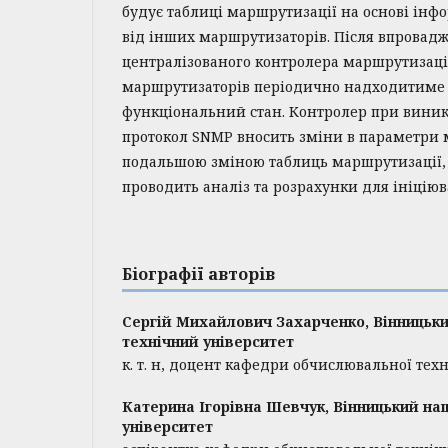
будує таблиці маршрутизації на основі інф
від інших маршрутизаторів. Після впровад
централізованого контролера маршрутизації,
маршрутизаторів періодично надходитиме 
функціональний стан. Контролер при виник
протокол SNMP вносить зміни в параметри 
подальшою зміною таблиць маршрутизації,
проводить аналіз та розрахунки для ініціюв
Біографії авторів
Сергій Михайлович Захарченко,
Вінницьк
технічний університет
к. т. н, доцент кафедри обчислювальної тех
Катерина Ігорівна Шевчук,
Вінницький на
університет